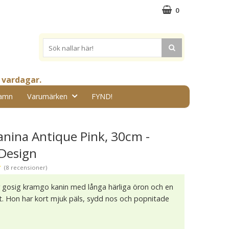
0
 vardagar.
amn
Varumärken
FYND!
anina Antique Pink, 30cm -
Design
★
(8 recensioner)
r gosig kramgo kanin med långa härliga öron och en
t. Hon har kort mjuk päls, sydd nos och popnitade