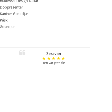
Bukowski Design Nallar
Doppresenter
Kaniner Gosedjur
Påsk
Gosedjur
Zeravan
★
★
★
★
★
Den var jätte fin