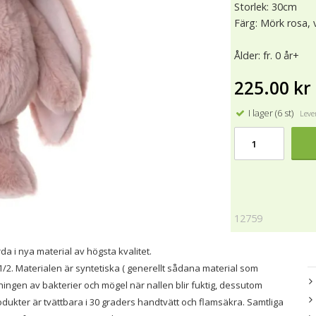
Storlek: 30cm
Färg: Mörk rosa, v
Ålder: fr. 0 år+
225.00 kr
I lager (6 st)
Lever
12759
a i nya material av högsta kvalitet.
/2. Materialen är syntetiska ( generellt sådana material som
ningen av bakterier och mögel när nallen blir fuktig, dessutom
odukter är tvättbara i 30 graders handtvätt och flamsäkra. Samtliga