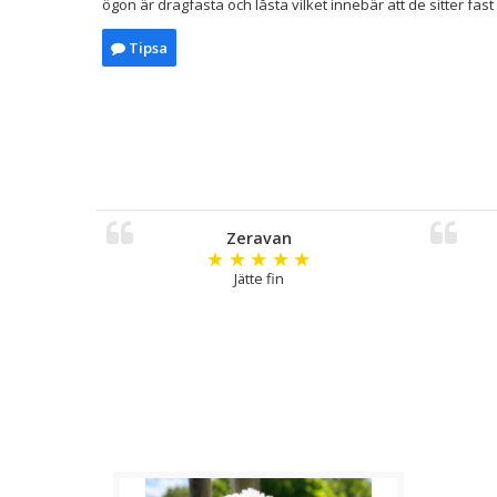
ögon är dragfasta och låsta vilket innebär att de sitter fas
Tipsa
Zeravan
★
★
★
★
★
Jätte fin