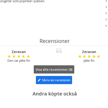
t ungefär som popnitar i pälsen.
Recensioner
Zeravan
Zeravan
★
★
★
★
★
★
★
★
★
★
Den var jätte fin
Jätte fin
Visa alla recensioner (8)
Skriv en recension
Andra köpte också