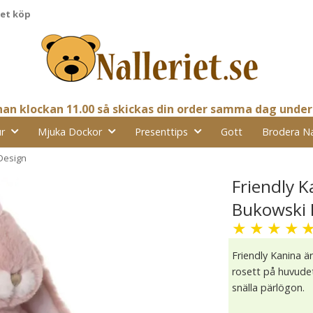
pet köp
nnan klockan 11.00 så skickas din order samma dag under
r
Mjuka Dockor
Presenttips
Gott
Brodera N
 Design
Friendly K
Bukowski 
★
★
★
★
Friendly Kanina ä
rosett på huvude
snälla pärlögon.