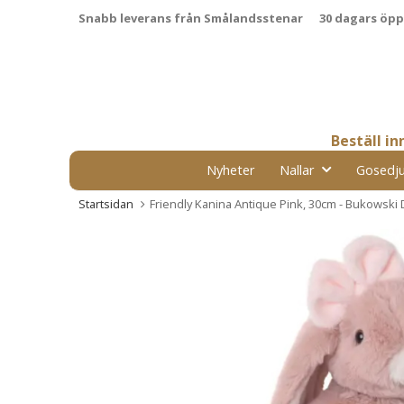
Snabb leverans från Smålandsstenar
30 dagars öp
Beställ i
Nyheter
Nallar
Gosedju
Startsidan
Friendly Kanina Antique Pink, 30cm - Bukowski