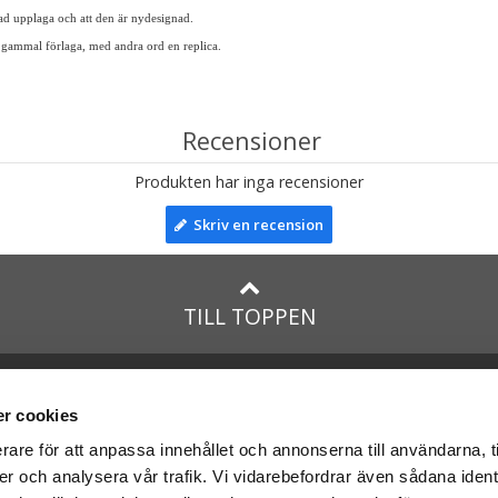
sad upplaga och att den är nydesignad.
 gammal förlaga, med andra ord en replica.
Recensioner
Produkten har inga recensioner
Skriv en recension
TILL TOPPEN
lar till:
Facebook
taTeddy.dk
Instagram
r cookies
taTeddy.fi
rare för att anpassa innehållet och annonserna till användarna, t
leriet.se
er och analysera vår trafik. Vi vidarebefordrar även sådana ident
na
nallar
med: