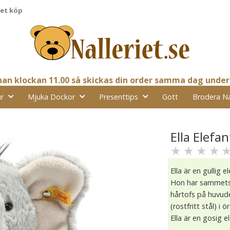
pet köp
nnan klockan 11.00 så skickas din order samma dag under
r
Mjuka Dockor
Presenttips
Gott
Brodera N
Ella Elefant
★
★
★
★
Ella är en gullig 
Hon har sammetsm
hårtofs på huvude
(rostfritt stål) i ör
Ella är en gosig e