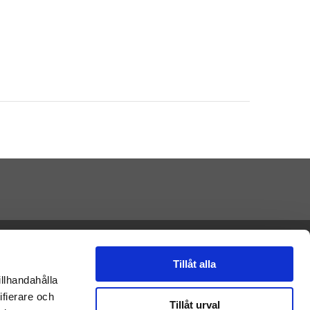
Presenteriet AB
Vikaholm
33330 Smålandsstenar
Tillåt alla
E-mail: kontakt@nalleriet.se
illhandahålla
ifierare och
Tillåt urval