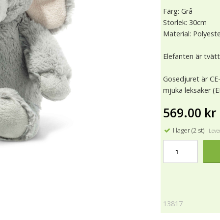
Färg: Grå
Storlek: 30cm
Material: Polyest
Elefanten är tvät
Gosedjuret är CE-
mjuka leksaker (E
569.00 kr
I lager (2 st)
Lever
13817