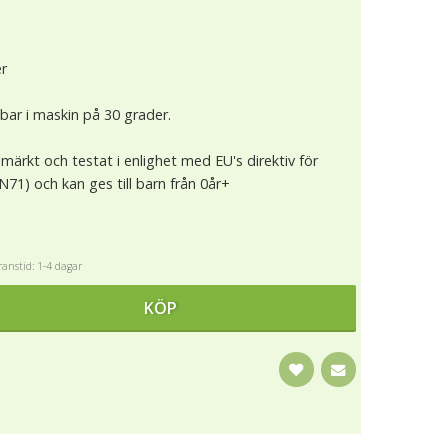
er
tbar i maskin på 30 grader.
märkt och testat i enlighet med EU's direktiv för
N71) och kan ges till barn från 0år+
anstid: 1-4 dagar
KÖP