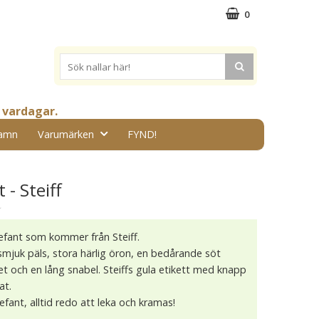
0
 vardagar.
amn
Varumärken
FYND!
 - Steiff
★
elefant som kommer från Steiff.
juk päls, stora härlig öron, en bedårande söt
t och en lång snabel. Steiffs gula etikett med knapp
at.
lefant, alltid redo att leka och kramas!