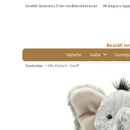
Snabb leverans från Smålandsstenar
30 dagars öp
Beställ i
Nyheter
Nallar
Gosedju
Startsidan
Ella Elefant - Steiff