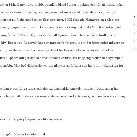
ka djur i filt. Djuren blev snabbt populära bland barnen i trakten och för att kunna möta
 var en av dessa brorsöner, Richard, som bad sin faster att utveckla sina mjuka djur.
arighet till flickornas dockor. Sagt och gjort, 1902 skapade Margarete en nallebjörn
re nos, längre ramar, puckel i nacken och var hårt stoppad med träull. Richard tog året
e omgående 3000ex! Några av dessa nallebjörnar råkade hamna på ett bröllop som
y" Roosevelt. Roosevelt hade ett intresse för björnjakt och det fanns sedan tidigare en
 till presidenten, men han sätter geväret i backen och vägrar skjuta den söta lilla
ritas till på teckningar där Roosevelt fanns avbildad. En koppling mellan den nya mjuka
s snabbt. Man bad då presidenten om tillåtelse att få kalla den här nya mjuka nallen för
ite längre nos, långa ramar och den karakteristiska puckeln i nacken. Dessa nallar har
 nalle med ett modernare utseende, de nallarna har kortare nos, rundare former och har,
 ena öra. Färgen på tagen har olika betydelse:
begränsad eller i ett visst antal.