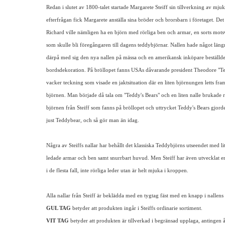
Redan i slutet av 1800-talet startade Margarete Steiff sin tillverkning av mju
efterfrågan fick Margarete anställa sina bröder och brorsbarn i företaget. Det
Richard ville nämligen ha en björn med rörliga ben och armar, en sorts motsv
som skulle bli föregångaren till dagens teddybjörnar. Nallen hade något läng
därpå med sig den nya nallen på mässa och en amerikansk inköpare beställd
bordsdekoration. På bröllopet fanns USAs dåvarande president Theodore "Tedd
vacker teckning som visade en jaktsituation där en liten björnungen letts fram
björnen. Man började då tala om "Teddy's Bears" och en liten nalle brukade 
björnen från Steiff som fanns på bröllopet och uttrycket Teddy's Bears gjorde
just Teddybear, och så gör man än idag.
Några av Steiffs nallar har behållt det klassiska Teddybjörns utseendet med l
ledade armar och ben samt snurrbart huvud. Men Steiff har även utvecklat en
i de flesta fall, inte rörliga leder utan är helt mjuka i kroppen.
Alla nallar från Steiff är beklädda med en tygtag fäst med en knapp i nallens
GUL TAG
betyder att produkten ingår i Steiffs ordinarie sortiment.
VIT TAG
betyder att produkten är tillverkad i begränsad upplaga, antingen års