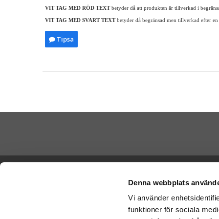
VIT TAG MED RÖD TEXT
betyder då att produkten är tillverkad i begrän
VIT TAG MED SVART TEXT
betyder då begränsad men tillverkad efter en
Tipsa
Skicka Nal
Ångra köp
-
Ge
Denna webbplats använde
-
Ge
Vi använder enhetsidentifie
Cookies
-
Nal
funktioner för sociala medi
Varumärken
Betala di