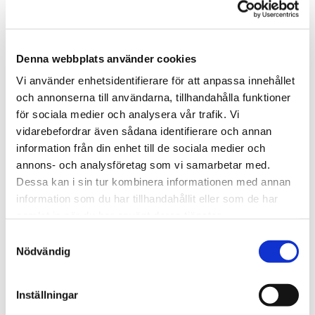
Wild Republic har sedan 1979 försett världen med
verklighetstrogna mjuka djur.
Alla mjuka djur från Wild Republic är CE-märkta och testade
enligt EN71-standard (EU’s regelverk för säkerhet för leksaker),
Denna webbplats använder cookies
dvs de innehåller inga farliga kemikalier, har dragfasta detaljer
Vi använder enhetsidentifierare för att anpassa innehållet
och är flamsäkra. Alla djur kan ges till barn från 0år+
och annonserna till användarna, tillhandahålla funktioner
Djuren är stoppade med 100% återvunnen polyester framtagen
för sociala medier och analysera vår trafik. Vi
genom insamling av PET-flaskor.
vidarebefordrar även sådana identifierare och annan
Tvättråd: Använd en fuktad trasa för att torka av nallen och
information från din enhet till de sociala medier och
borsta sedan dess päls när nallen är helt torr.
annons- och analysföretag som vi samarbetar med.
Dessa kan i sin tur kombinera informationen med annan
Tipsa
information som du har tillhandahållit eller som de har
samlat in när du har använt deras tjänster.
Upptäck mer
Samtyckesval
Nödvändig
Mjukisdjur
Wild Republic Mjuka Djur
Ecokins Minidjur
Inställningar
Vilda Djur