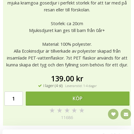
mjuka kramgoa gosedjur i perfekt storlek för att tar med på
resan eller till förskolan.
Storlek: ca 20cm
Mjukisdjuret kan ges till barn från 0år+
Material: 100% polyester.
Alla Ecokinsdjur är tillverkade av polyester skapad från
insamlade PET-vattenflaskor. 7st PET flaskor används för att
kunna skapa det tyg och den fyllning som behövs för ett djur.
139.00 kr
I lager (4 st)
Leveranstid: 1-4 dagar
KÖP
★
★
★
★
★
11686