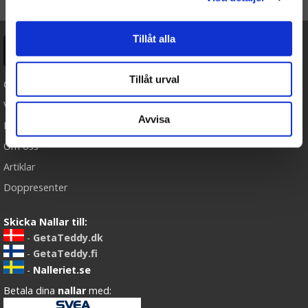
Tillåt alla
Ångra köp
Tillåt urval
Cookies
Varumärken
Avvisa
Köpvillkor
Om oss
Artiklar
Doppresenter
Skicka Nallar till:
-
GetaTeddy.dk
-
GetaTeddy.fi
-
Nalleriet.se
Betala dina
nallar
med: