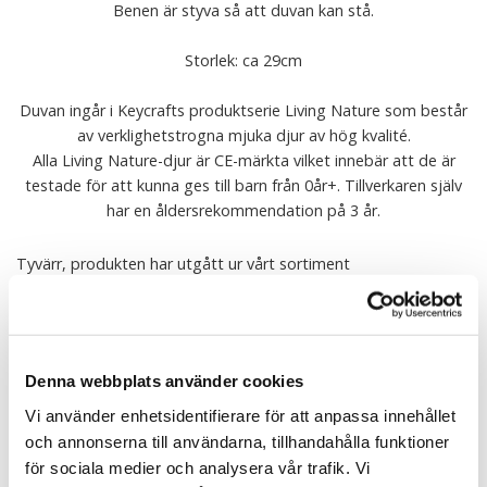
Benen är styva så att duvan kan stå.
Storlek: ca 29cm
Duvan ingår i Keycrafts produktserie Living Nature som består
av verklighetstrogna mjuka djur av hög kvalité.
Alla Living Nature-djur är CE-märkta vilket innebär att de är
testade för att kunna ges till barn från 0år+. Tillverkaren själv
har en åldersrekommendation på 3 år.
Tyvärr, produkten har utgått ur vårt sortiment
Alla mjukisdjur från Keycraft är CE-märkta och testade enligt EUs EN 71 1/2/3.
Tvätt: Endast handtvätt, ej torktumling.
Denna webbplats använder cookies
Vi använder enhetsidentifierare för att anpassa innehållet
Tipsa
och annonserna till användarna, tillhandahålla funktioner
för sociala medier och analysera vår trafik. Vi
Upptäck mer