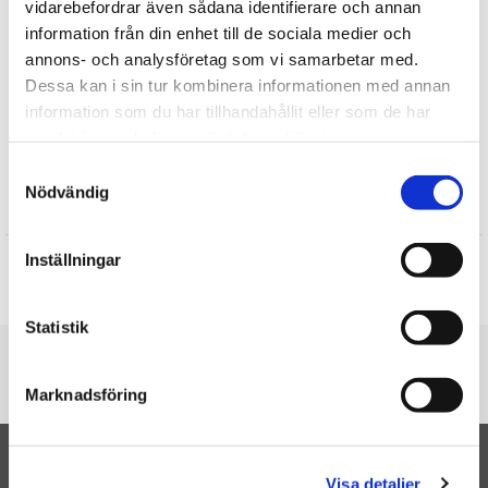
vidarebefordrar även sådana identifierare och annan
Keycraft Living Nature
information från din enhet till de sociala medier och
Mjukisdjur
annons- och analysföretag som vi samarbetar med.
Dessa kan i sin tur kombinera informationen med annan
Fåglar Gosedjur
information som du har tillhandahållit eller som de har
Vilda Djur
samlat in när du har använt deras tjänster.
Gosedjur
Samtyckesval
Nödvändig
Recensioner
Produkten har inga recensioner
Inställningar
Skriv en recension
Statistik
Du är här
Marknadsföring
Startsidan
Duva - Keycraft Living Nature
TILL TOPPEN
Visa detaljer