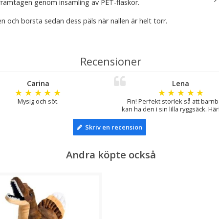
framtagen genom insamling av PET-flaskor.
en och borsta sedan dess päls när nallen är helt torr.
Recensioner
Carina
Lena
★
★
★
★
★
★
★
★
★
★
Mysig och söt.
Fin! Perfekt storlek så att barn
kan ha den i sin lilla ryggsäck. Härl
Skriv en recension
Andra köpte också