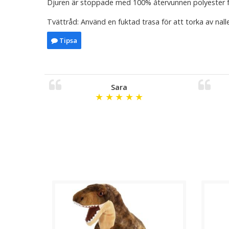
Djuren är stoppade med 100% återvunnen polyester 
Tvättråd: Använd en fuktad trasa för att torka av nall
Tipsa
Sara
★
★
★
★
★