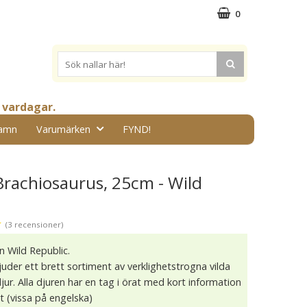
0
 vardagar.
amn
Varumärken
FYND!
Brachiosaurus, 25cm - Wild
★
(3 recensioner)
n Wild Republic.
juder ett brett sortiment av verklighetstrogna vilda
ur. Alla djuren har en tag i örat med kort information
t (vissa på engelska)