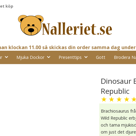
pet köp
nnan klockan 11.00 så skickas din order samma dag under
r
Mjuka Dockor
Presenttips
Gott
Brodera N
Dinosaur 
Republic
★
★
★
★
Brachiosaurus frå
Wild Republic erb
och tama mjukisdj
om just det djure