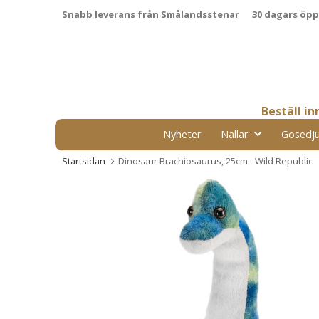
Snabb leverans från Smålandsstenar
30 dagars öp
Beställ i
Nyheter
Nallar
Gosedju
Startsidan
Dinosaur Brachiosaurus, 25cm - Wild Republic