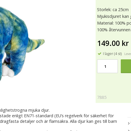
Storlek: ca 25cm
Mjukisdjuret kan g
Material: 100% po
100% återvunnen 
149.00 kr
I lager (4 st)
Lever
7885
klighetstrogna mjuka djur.
estade enligt EN71-standard (EU’s regelverk för säkerhet för
 dragfasta detaljer och är flamsäkra. Alla djur kan ges till barn