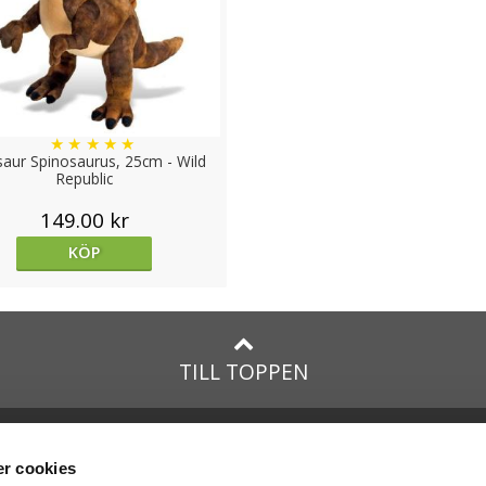
★
★
★
★
★
aur Spinosaurus, 25cm - Wild
Republic
149.00 kr
KÖP
TILL TOPPEN
lar till:
Facebook
taTeddy.dk
Instagram
r cookies
taTeddy.fi