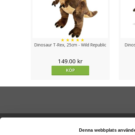
★
★
★
★
★
Dinosaur T-Rex, 25cm - Wild Republic
Dinos
149.00 kr
KÖP
Skicka Nal
Ångra köp
-
Ge
Denna webbplats använde
-
Ge