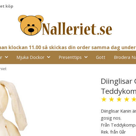
pet köp
nnan klockan 11.00 så skickas din order samma dag under
r
Mjuka Dockor
Presenttips
Gott
Brodera N
niet
Diinglisar
Teddykom
★
★
★
★
Diinglisar Kanin 
gosig nos.
Från Teddykompani
Rek. från 0år