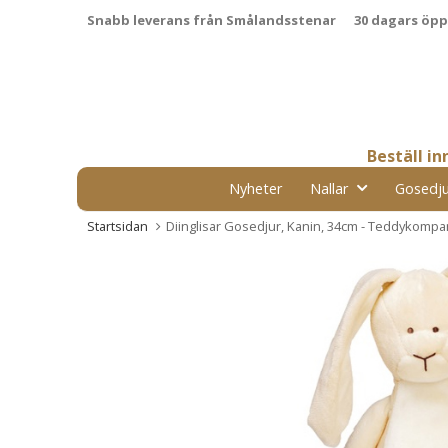
Snabb leverans från Smålandsstenar
30 dagars öp
Beställ i
Nyheter
Nallar
Gosedju
Startsidan
Diinglisar Gosedjur, Kanin, 34cm - Teddykompa