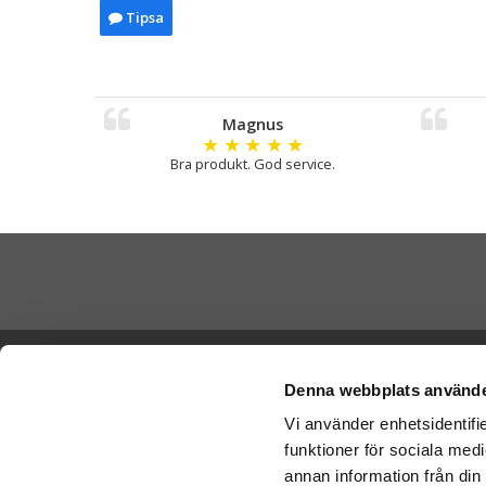
Tipsa
Magnus
★
★
★
★
★
Bra produkt. God service.
Skicka Nal
Ångra köp
-
Ge
Denna webbplats använde
-
Ge
Vi använder enhetsidentifie
Cookies
-
Nal
funktioner för sociala medi
Varumärken
Betala di
annan information från din