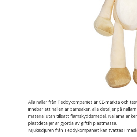
Alla nallar från Teddykompaniet är CE-märkta och test
innebär att nallen är barnsäker, alla detaljer på nallar
material utan tillsatt flamskyddsmedel. Nallarna är kemik
plastdetaljer är gjorda av giftfri plastmassa.
Mjukisdjuren från Teddykompaniet kan tvättas i mask