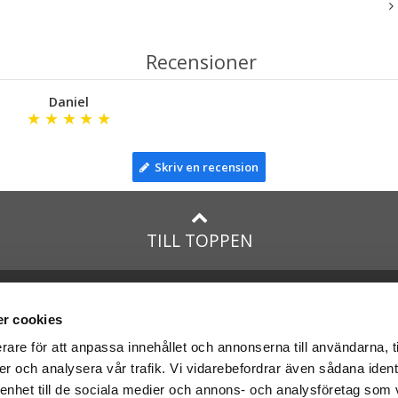
Recensioner
Daniel
★
★
★
★
★
Skriv en recension
TILL TOPPEN
lar till:
Facebook
taTeddy.dk
Instagram
r cookies
taTeddy.fi
rare för att anpassa innehållet och annonserna till användarna, t
leriet.se
er och analysera vår trafik. Vi vidarebefordrar även sådana ident
na
nallar
med:
 enhet till de sociala medier och annons- och analysföretag som 