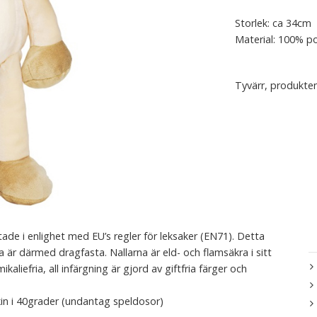
Storlek: ca 34cm
Material: 100% po
Tyvärr, produkten
ade i enlighet med EU’s regler för leksaker (EN71). Detta
na är därmed dragfasta. Nallarna är eld- och flamsäkra i sitt
aliefria, all infärgning är gjord av giftfria färger och
in i 40grader (undantag speldosor)