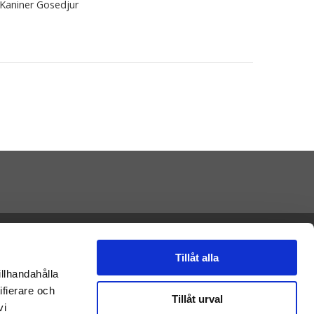
Kaniner Gosedjur
Presenteriet AB
Vikaholm
33330 Smålandsstenar
Tillåt alla
E-mail: kontakt@nalleriet.se
illhandahålla
ifierare och
Tillåt urval
vi