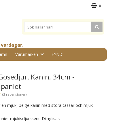
0
 vardagar.
amn
Varumärken
FYND!
 Gosedjur, Kanin, 34cm -
paniet
★
(2 recensioner)
är en mjuk, beige kanin med stora tassar och mjuk
et mjukisdjursserie Diinglisar.