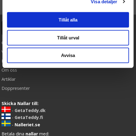
Visa detaljer
TILL TOPPEN
Tillåt alla
Ångra köp
Tillåt urval
Cookies
Varumärken
Avvisa
Köpvillkor
Om oss
Artiklar
Doppresenter
Skicka Nallar till:
-
GetaTeddy.dk
-
GetaTeddy.fi
-
Nalleriet.se
Betala dina
nallar
med: