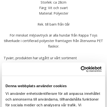
Storlek: ca 28cm
Färg: Vit och svart
Material: Polyester
Rek. till barn från 0år
För minskat miljöavtryck är alla hundar från Rappa Toys
tillverkade i certifierad polyester framtagen från återvunna PET
flaskor.
Tyvärr, produkten har utgått ur vårt sortiment
Alla mjuka vänner från Rappa Toys är CE-märkta samt testade
och godkända i enlighet med EU's krav på mjuka leksaker
(EN71).
Denna webbplats använder cookies
Det innebär bland annat att produkterna inte innehåller några
giftiga ämnen och att alla detaljer, som ex. ögon, är dragsfasta.
Vi använder enhetsidentifierare för att anpassa innehållet
och annonserna till användarna, tillhandahålla funktioner
Tipsa
för sociala medier och analysera vår trafik. Vi