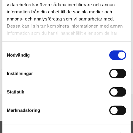
vidarebefordrar även sådana identifierare och annan
Upptäck mer
information från din enhet till de sociala medier och
annons- och analysföretag som vi samarbetar med.
Mjukisdjur
Dessa kan i sin tur kombinera informationen med annan
Hundar Gosedjur
information som du har tillhandahållit eller som de har
Rappa Toys
samlat in när du har använt deras tjänster.
Gosedjur
Samtyckesval
Nödvändig
Recensioner
Inställningar
Produkten har inga recensioner
Skriv en recension
Statistik
Du är här
Marknadsföring
Startsidan
Dalmatiner (liggande) - Rappa Toys