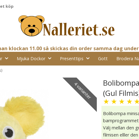
pet köp
nnan klockan 11.00 så skickas din order samma dag under
r
Mjuka Dockor
Presenttips
Gott
Brodera N
s)
Bolibompa
4 varianter
(Gul Filmis
★
★
★
★
Bolibompa minisa
barnprogrammet 
Välj mellan den g
filmisen elller den