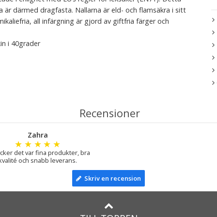
na är därmed dragfasta. Nallarna är eld- och flamsäkra i sitt
aliefria, all infärgning är gjord av giftfria färger och
in i 40grader
Recensioner
Zahra
★
★
★
★
★
ycker det var fina produkter, bra
kvalité och snabb leverans.
Skriv en recension