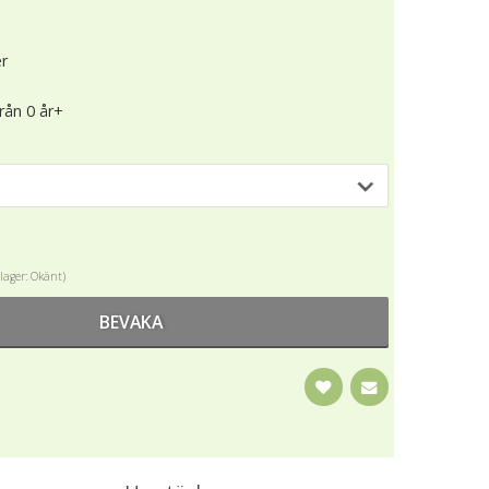
er
från 0 år+
i lager: Okänt)
BEVAKA