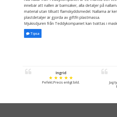
innebär att nallen är barnsäker, alla detaljer på nallar
material utan tillsatt flamskyddsmedel. Nallarna är kemik
plastdetaljer är gjorda av giftfri plastmassa.
Mjukisdjuren från Teddykompaniet kan tvättas i mask
Tipsa
Ingrid
★
★
★
★
★
Pefekt.Precis enligt bild.
Jag t