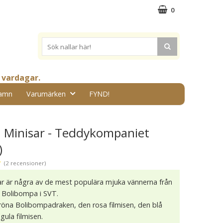
0
 vardagar.
amn
Varumärken
FYND!
 Minisar - Teddykompaniet
)
★
(2 recensioner)
r är några av de mest populära mjuka vännerna från
Bolibompa i SVT.
röna Bolibompadraken, den rosa filmisen, den blå
 gula filmisen.