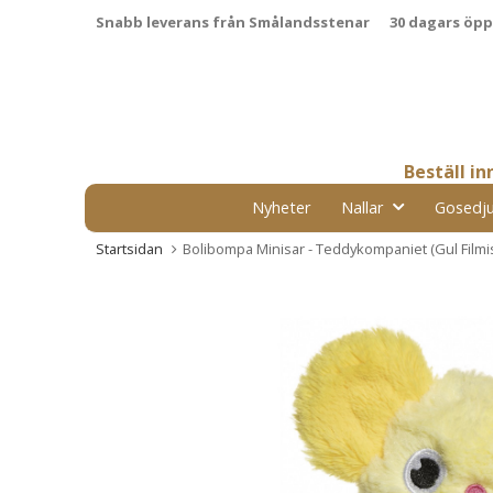
Snabb leverans från Smålandsstenar
30 dagars öp
Beställ i
Nyheter
Nallar
Gosedju
Startsidan
Bolibompa Minisar - Teddykompaniet (Gul Filmi