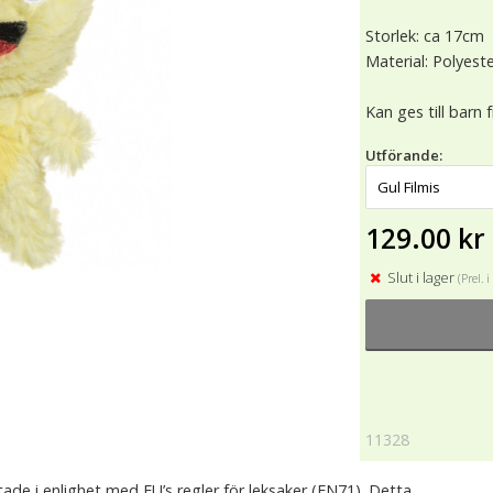
Storlek: ca 17cm
Material: Polyest
Kan ges till barn 
Utförande:
129.00 kr
Slut i lager
(Prel. 
11328
ade i enlighet med EU’s regler för leksaker (EN71). Detta