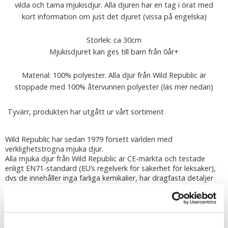
vilda och tama mjukisdjur. Alla djuren har en tag i örat med
kort information om just det djuret (vissa på engelska)
Storlek: ca 30cm
Mjukisdjuret kan ges till barn från 0år+
Material: 100% polyester. Alla djur från Wild Republic är
stoppade med 100% återvunnen polyester (läs mer nedan)
Tyvärr, produkten har utgått ur vårt sortiment
Wild Republic har sedan 1979 försett världen med
verklighetstrogna mjuka djur.
Alla mjuka djur från Wild Republic är CE-märkta och testade
enligt EN71-standard (EU’s regelverk för säkerhet för leksaker),
dvs de innehåller inga farliga kemikalier, har dragfasta detaljer
och är flamsäkra. Alla djur kan ges till barn från 0år+
Djuren är stoppade med 100% återvunnen polyester framtagen
genom insamling av PET-flaskor.
Tvättråd: Använd en fuktad trasa för att torka av nallen och