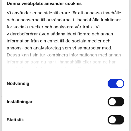
Denna webbplats använder cookies
borsta sedan dess päls när nallen är helt torr.
Vi använder enhetsidentifierare för att anpassa innehållet
Tipsa
och annonserna till användarna, tillhandahålla funktioner
för sociala medier och analysera vår trafik. Vi
Upptäck mer
vidarebefordrar även sådana identifierare och annan
information från din enhet till de sociala medier och
Mjukisdjur
annons- och analysföretag som vi samarbetar med.
Vilda Djur
Dessa kan i sin tur kombinera informationen med annan
Wild Republic Mjuka Djur
information som du har tillhandahållit eller som de har
Fisk / Vattendjur gosedjur
samlat in när du har använt deras tjänster.
Gosedjur
Samtyckesval
Nödvändig
Recensioner
Inställningar
Annika
★
★
★
★
★
Statistik
Azra
★
★
★
★
★