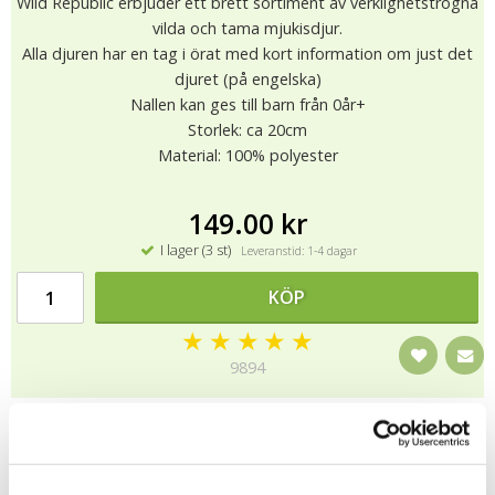
Wild Republic erbjuder ett brett sortiment av verklighetstrogna
vilda och tama mjukisdjur.
Alla djuren har en tag i örat med kort information om just det
djuret (på engelska)
Nallen kan ges till barn från 0år+
Storlek: ca 20cm
Material: 100% polyester
149.00 kr
I lager (3 st)
Leveranstid: 1-4 dagar
KÖP
★
★
★
★
★
9894
Wild Republic har sedan 1979 försett världen med
verklighetstrogna mjuka djur.
Alla mjuka djur från Wild Republic är CE-märkta och testade