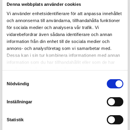
enligt EN71-standard (EU’s regelverk för säkerhet för leksaker),
Denna webbplats använder cookies
dvs de innehåller inga farliga kemikalier, har dragfasta detaljer
Vi använder enhetsidentifierare för att anpassa innehållet
och är flamsäkra. Alla djur kan ges till barn från 0år+
och annonserna till användarna, tillhandahålla funktioner
Djuren är stoppade med 100% återvunnen polyester framtagen
för sociala medier och analysera vår trafik. Vi
genom insamling av PET-flaskor.
vidarebefordrar även sådana identifierare och annan
information från din enhet till de sociala medier och
Tvättråd: Använd en fuktad trasa för att torka av nallen och
annons- och analysföretag som vi samarbetar med.
borsta sedan dess päls när nallen är helt torr.
Dessa kan i sin tur kombinera informationen med annan
Tipsa
information som du har tillhandahållit eller som de har
samlat in när du har använt deras tjänster.
Upptäck mer
Samtyckesval
Nödvändig
Bondgårdsdjur
Wild Republic Mjuka Djur
Inställningar
Recensioner
Statistik
Maria