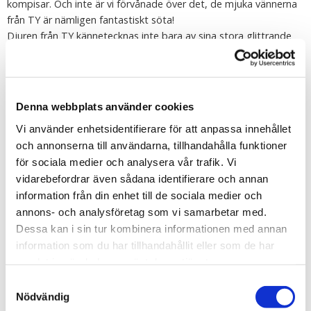
kompisar. Och inte är vi förvånade över det, de mjuka vännerna
från TY är nämligen fantastiskt söta!
Djuren från TY kännetecknas inte bara av sina stora glittrande
ögon (som är noga handmålade) utan även den lilla
papperstagen i formen av ett hjärta som är fäst på varje TY-
mjukis. På baksidan av hjärtat kan du läsa djurets namn men
också se din nya väns födelsedag!
Denna webbplats använder cookies
Vi använder enhetsidentifierare för att anpassa innehållet
Alla mjuka kompisar från TY är CE-märkta. Det vill säga att de är
och annonserna till användarna, tillhandahålla funktioner
testade och godkända i enlighet med EU’s krav på mjuka
för sociala medier och analysera vår trafik. Vi
leksaker( EN71), vilket bland annat innebär att de är barnsäkra,
vidarebefordrar även sådana identifierare och annan
eld- och flamsäkra och fria från giftiga kemikalier. Alla detaljer på
djuret, ex ögon eller nos, testas för att vara dragfasta.
information från din enhet till de sociala medier och
annons- och analysföretag som vi samarbetar med.
Tipsa
Dessa kan i sin tur kombinera informationen med annan
information som du har tillhandahållit eller som de har
Upptäck mer
samlat in när du har använt deras tjänster.
Samtyckesval
Mjukisdjur
Nödvändig
TY Gosedjur