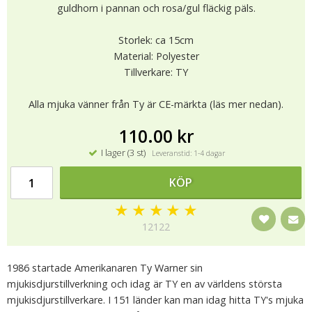
guldhorn i pannan och rosa/gul fläckig päls.
Storlek: ca 15cm
Material: Polyester
Tillverkare: TY
Alla mjuka vänner från Ty är CE-märkta (läs mer nedan).
110.00 kr
I lager (3 st)
Leveranstid: 1-4 dagar
KÖP
★
★
★
★
★
12122
1986 startade Amerikanaren Ty Warner sin
mjukisdjurstillverkning och idag är TY en av världens största
mjukisdjurstillverkare. I 151 länder kan man idag hitta TY's mjuka