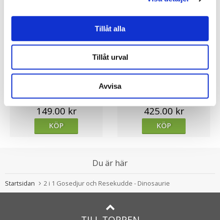
Tillåt alla
Tillåt urval
★
★
★
★
★
★
★
★
★
★
Dinosaur Triceratops, 25cm -
Teddy Care Tyngddjur,
Avvisa
Wild Republic
Kaninen Svea -
Teddykompaniet
149.00 kr
425.00 kr
KÖP
KÖP
Du är här
Startsidan
2 i 1 Gosedjur och Resekudde - Dinosaurie
TILL TOPPEN