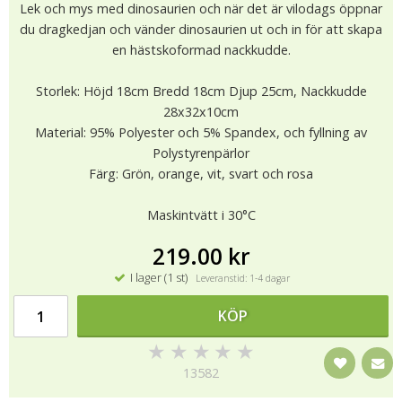
Lek och mys med dinosaurien och när det är vilodags öppnar
du dragkedjan och vänder dinosaurien ut och in för att skapa
en hästskoformad nackkudde.
Storlek: Höjd 18cm Bredd 18cm Djup 25cm, Nackkudde
28x32x10cm
Material: 95% Polyester och 5% Spandex, och fyllning av
Polystyrenpärlor
Färg: Grön, orange, vit, svart och rosa
Maskintvätt i 30°C
219.00 kr
I lager (1 st)
Leveranstid: 1-4 dagar
KÖP
★
★
★
★
★
13582