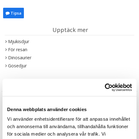
Tipsa
Upptäck mer
Mjukisdjur
För resan
Dinosaurier
Gosedjur
Recensioner
Produkten har inga recensioner
Skriv en recension
Denna webbplats använder cookies
Vi använder enhetsidentifierare för att anpassa innehållet
Andra köpte också
och annonserna till användarna, tillhandahålla funktioner
för sociala medier och analysera vår trafik. Vi