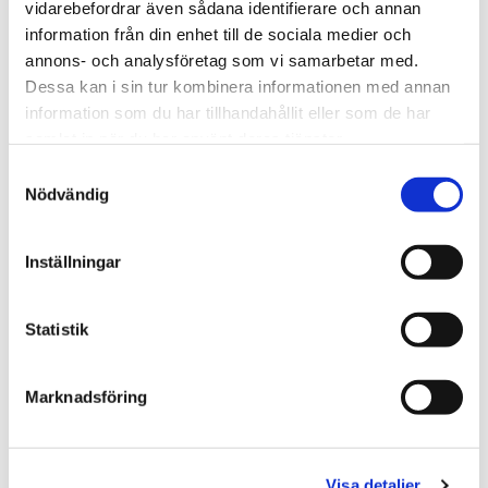
vidarebefordrar även sådana identifierare och annan
information från din enhet till de sociala medier och
annons- och analysföretag som vi samarbetar med.
Dessa kan i sin tur kombinera informationen med annan
information som du har tillhandahållit eller som de har
samlat in när du har använt deras tjänster.
Samtyckesval
Nödvändig
★
★
★
★
★
★
★
★
★
★
Dinosaur Brachiosaurus,
Dinosaur Stegosaurus, 25cm
Inställningar
25cm - Wild Republic
- Wild Republic
149.00 kr
149.00 kr
Statistik
KÖP
KÖP
Marknadsföring
Visa detaljer